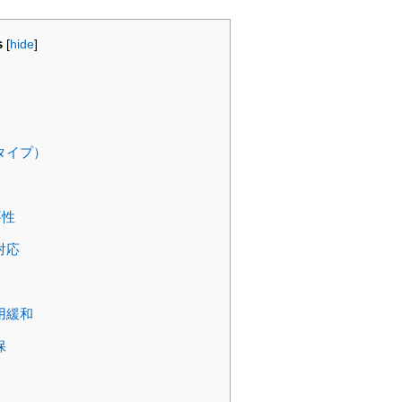
s
[
hide
]
タイプ）
要性
対応
用緩和
保