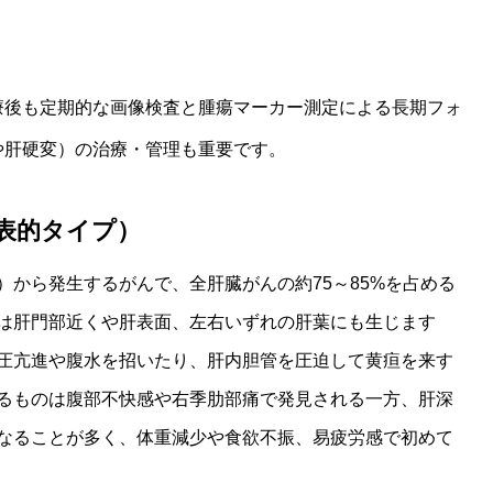
療後も定期的な画像検査と腫瘍マーカー測定による長期フォ
や肝硬変）の治療・管理も重要です。
表的タイプ）
から発生するがんで、全肝臓がんの約75～85%を占める
は肝門部近くや肝表面、左右いずれの肝葉にも生じます
圧亢進や腹水を招いたり、肝内胆管を圧迫して黄疸を来す
るものは腹部不快感や右季肋部痛で発見される一方、肝深
なることが多く、体重減少や食欲不振、易疲労感で初めて