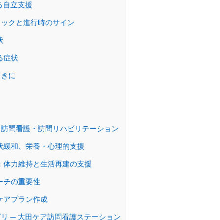
る自立支援
ェックと進行時のサイン
状
る症状
ときに
る訪問看護・訪問リハビリテーション
状緩和、栄養・心理的支援
：体力維持と生活再建の支援
ーチの重要性
ケアプラン作成
リ ─ 大田ケア訪問看護ステーション