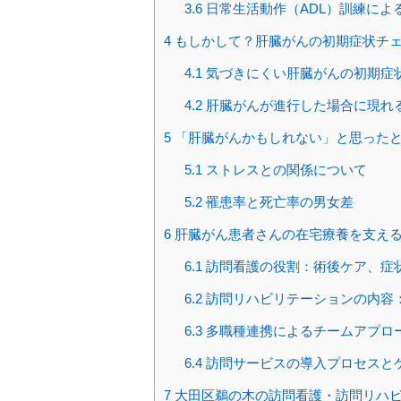
3.6
日常生活動作（ADL）訓練によ
4
もしかして？肝臓がんの初期症状チ
4.1
気づきにくい肝臓がんの初期症
4.2
肝臓がんが進行した場合に現れ
5
「肝臓がんかもしれない」と思った
5.1
ストレスとの関係について
5.2
罹患率と死亡率の男女差
6
肝臓がん患者さんの在宅療養を支え
6.1
訪問看護の役割：術後ケア、症
6.2
訪問リハビリテーションの内容
6.3
多職種連携によるチームアプロ
6.4
訪問サービスの導入プロセスと
7
大田区鵜の木の訪問看護・訪問リハビ