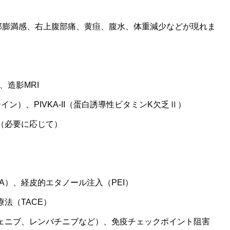
部膨満感、右上腹部痛、黄疸、腹水、体重減少などが現れま
、造影MRI
イン）、PIVKA-II（蛋白誘導性ビタミンK欠乏Ⅱ）
（必要に応じて）
A）、経皮的エタノール注入（PEI）
法（TACE）
ェニブ、レンバチニブなど）、免疫チェックポイント阻害