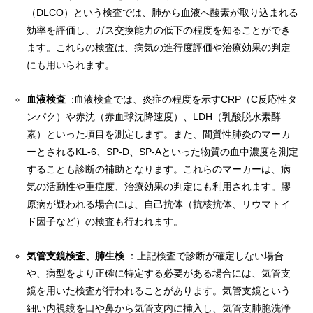
（DLCO）という検査では、肺から血液へ酸素が取り込まれる
効率を評価し、ガス交換能力の低下の程度を知ることができ
ます。これらの検査は、病気の進行度評価や治療効果の判定
にも用いられます。
血液検査
:血液検査では、炎症の程度を示すCRP（C反応性タ
ンパク）や赤沈（赤血球沈降速度）、LDH（乳酸脱水素酵
素）といった項目を測定します。また、間質性肺炎のマーカ
ーとされるKL-6、SP-D、SP-Aといった物質の血中濃度を測定
することも診断の補助となります。これらのマーカーは、病
気の活動性や重症度、治療効果の判定にも利用されます。膠
原病が疑われる場合には、自己抗体（抗核抗体、リウマトイ
ド因子など）の検査も行われます。
気管支鏡検査、肺生検
：上記検査で診断が確定しない場合
や、病型をより正確に特定する必要がある場合には、気管支
鏡を用いた検査が行われることがあります。気管支鏡という
細い内視鏡を口や鼻から気管支内に挿入し、気管支肺胞洗浄