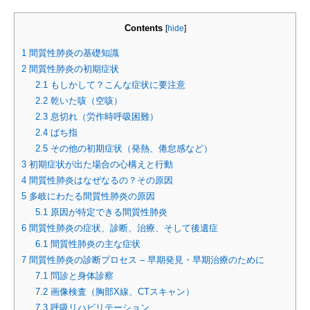
Contents
[
hide
]
1
間質性肺炎の基礎知識
2
間質性肺炎の初期症状
2.1
もしかして？こんな症状に要注意
2.2
乾いた咳（空咳）
2.3
息切れ（労作時呼吸困難）
2.4
ばち指
2.5
その他の初期症状（発熱、倦怠感など）
3
初期症状が出た場合の心構えと行動
4
間質性肺炎はなぜなるの？その原因
5
多岐にわたる間質性肺炎の原因
5.1
原因が特定できる間質性肺炎
6
間質性肺炎の症状、診断、治療、そして後遺症
6.1
間質性肺炎の主な症状
7
間質性肺炎の診断プロセス – 早期発見・早期治療のために
7.1
問診と身体診察
7.2
画像検査（胸部X線、CTスキャン）
7.3
呼吸リハビリテーション