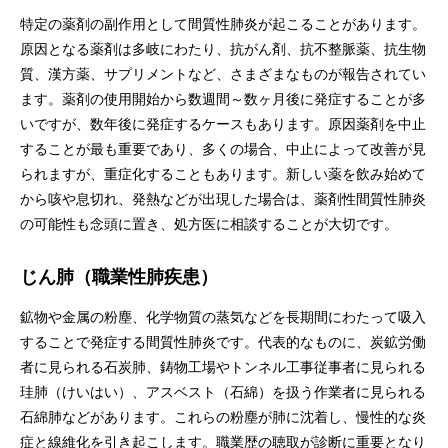
特定の薬剤の副作用として間質性肺炎が起こることがあります。
原因となる薬剤は多岐にわたり、抗がん剤、抗不整脈薬、抗生物
質、漢方薬、サプリメントなど、さまざまなものが報告されてい
ます。薬剤の使用開始から数週間～数ヶ月後に発症することが多
いですが、数年後に発症するケースもあります。原因薬剤を中止
することが最も重要であり、多くの場合、中止によって改善が見
られますが、重症化することもあります。新しい薬を飲み始めて
から咳や息切れ、発熱などが出現した場合は、薬剤性間質性肺炎
の可能性も念頭に置き、処方医に相談することが大切です。
じん肺（職業性肺疾患）
鉱物や金属の粉塵、化学物質の蒸気などを長期間にわたって吸入
することで発症する間質性肺炎です。代表的なものに、炭鉱労働
者に見られる石炭肺、鋳物工場やトンネル工事従事者に見られる
珪肺（けいはい）、アスベスト（石綿）を扱う作業者に見られる
石綿肺などがあります。これらの粉塵が肺に沈着し、慢性的な炎
症と線維化を引き起こします。職業歴の聴取が診断に重要となり