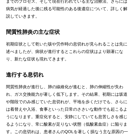
までのプロセス、そして現在行われている主な治療法、さらには
病気が経過した後に残る可能性のある後遺症について、詳しく解
説していきます。
間質性肺炎の主な症状
初期症状として乾いた咳や労作時の息切れが見られることは先に
述べましたが、病状が進行するとこれらの症状はより顕著にな
り、新たな症状も現れてきます。
進行する息切れ
間質性肺炎が進行し、肺の線維化が進むと、肺の伸縮性が失わ
れ、ガス交換能力が著しく低下します。その結果、初期には坂道
や階段でのみ感じていた息切れが、平地を歩くだけでも、さらに
は着替えや入浴、食事といった日常のささいな動作でも起こるよ
うになります。重症化すると、安静にしていても息苦しさを感じ
るようになり、常に酸素が足りない状態（低酸素血症）に陥りま
す。この息切れは、患者さんのQOLを著しく損なう主な原因の一