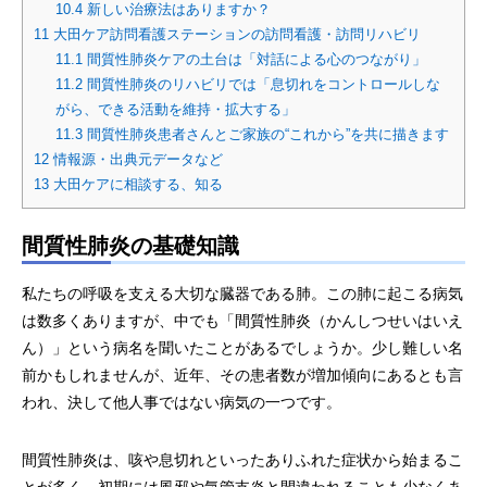
10.4
新しい治療法はありますか？
11
大田ケア訪問看護ステーションの訪問看護・訪問リハビリ
11.1
間質性肺炎ケアの土台は「対話による心のつながり」
11.2
間質性肺炎のリハビリでは「息切れをコントロールしな
がら、できる活動を維持・拡大する」
11.3
間質性肺炎患者さんとご家族の“これから”を共に描きます
12
情報源・出典元データなど
13
大田ケアに相談する、知る
間質性肺炎の基礎知識
私たちの呼吸を支える大切な臓器である肺。この肺に起こる病気
は数多くありますが、中でも「間質性肺炎（かんしつせいはいえ
ん）」という病名を聞いたことがあるでしょうか。少し難しい名
前かもしれませんが、近年、その患者数が増加傾向にあるとも言
われ、決して他人事ではない病気の一つです。
間質性肺炎は、咳や息切れといったありふれた症状から始まるこ