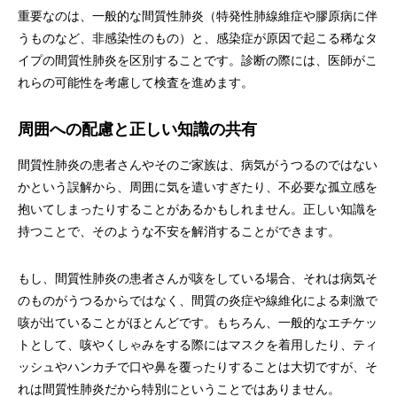
重要なのは、一般的な間質性肺炎（特発性肺線維症や膠原病に伴
うものなど、非感染性のもの）と、感染症が原因で起こる稀なタ
イプの間質性肺炎を区別することです。診断の際には、医師がこ
れらの可能性を考慮して検査を進めます。
周囲への配慮と正しい知識の共有
間質性肺炎の患者さんやそのご家族は、病気がうつるのではない
かという誤解から、周囲に気を遣いすぎたり、不必要な孤立感を
抱いてしまったりすることがあるかもしれません。正しい知識を
持つことで、そのような不安を解消することができます。
もし、間質性肺炎の患者さんが咳をしている場合、それは病気そ
のものがうつるからではなく、間質の炎症や線維化による刺激で
咳が出ていることがほとんどです。もちろん、一般的なエチケッ
トとして、咳やくしゃみをする際にはマスクを着用したり、ティ
ッシュやハンカチで口や鼻を覆ったりすることは大切ですが、そ
れは間質性肺炎だから特別にということではありません。