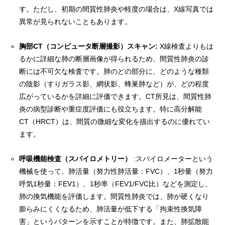
す。ただし、初期の間質性肺炎や軽度の場合は、X線写真では
異常が見られないこともあります。
胸部CT（コンピュータ断層撮影）スキャン:
X線検査よりもは
るかに詳細な肺の断層画像が得られるため、間質性肺炎の診
断には不可欠な検査です。肺のどの部分に、どのような種類
の陰影（すりガラス影、網状影、蜂巣肺など）が、どの程度
広がっているかを詳細に評価できます。CT所見は、間質性肺
炎の病型診断や重症度評価にも役立ちます。特に高分解能
CT（HRCT）は、間質の微細な変化を描出するのに優れてい
ます。
呼吸機能検査（スパイロメトリー）
:スパイロメーターという
機械を使って、肺活量（努力性肺活量：FVC）、1秒量（努力
呼気1秒量：FEV1）、1秒率（FEV1/FVC比）などを測定し、
肺の換気機能を評価します。間質性肺炎では、肺が硬くなり
膨らみにくくなるため、肺活量が低下する「拘束性換気障
害」というパターンを示すことが特徴です。また、肺拡散能