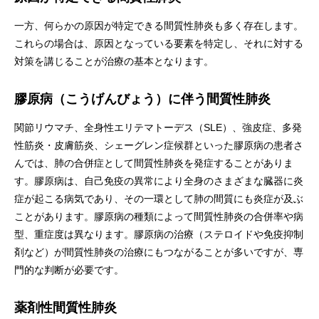
一方、何らかの原因が特定できる間質性肺炎も多く存在します。
これらの場合は、原因となっている要素を特定し、それに対する
対策を講じることが治療の基本となります。
膠原病（こうげんびょう）に伴う間質性肺炎
関節リウマチ、全身性エリテマトーデス（SLE）、強皮症、多発
性筋炎・皮膚筋炎、シェーグレン症候群といった膠原病の患者さ
んでは、肺の合併症として間質性肺炎を発症することがありま
す。膠原病は、自己免疫の異常により全身のさまざまな臓器に炎
症が起こる病気であり、その一環として肺の間質にも炎症が及ぶ
ことがあります。膠原病の種類によって間質性肺炎の合併率や病
型、重症度は異なります。膠原病の治療（ステロイドや免疫抑制
剤など）が間質性肺炎の治療にもつながることが多いですが、専
門的な判断が必要です。
薬剤性間質性肺炎