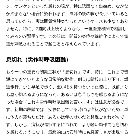
ン、ケンケンといった感じの咳が、特に誘因なく出始め、なかな
か治まらない場合に疑われます。風邪の後の咳が長引いていると
思っていたら、実は間質性肺炎だったというケースも少なくあり
ません。特に、2週間以上続くようなら、一度医療機関で相談し
てみるのが賢明です。この咳は、間質の炎症や線維化によって気
道が刺激されることで起こると考えられています。
息切れ（労作時呼吸困難）
もう一つの重要な初期症状が「息切れ」です。特に、これまで普
通にできていたような日常的な動作、例えば階段の上り下り、坂
道歩行、少し早足で歩く、重い物を持つといった際に、以前より
も息が切れるようになった、あるいは息苦しさを感じるようにな
った場合（これを労作時呼吸困難と言います）は注意が必要で
す。初期の段階では、安静にしている時には症状がないため、単
に体力が落ちただけ、あるいは年のせいだと見過ごされがちで
す。しかし、病状が進行するにつれて、より軽い動作でも息切れ
を感じるようになり、最終的には安静時にも息苦しさが出現する