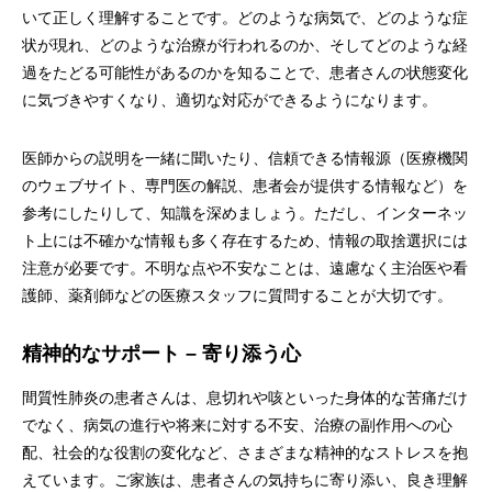
いて正しく理解することです。どのような病気で、どのような症
状が現れ、どのような治療が行われるのか、そしてどのような経
過をたどる可能性があるのかを知ることで、患者さんの状態変化
に気づきやすくなり、適切な対応ができるようになります。
医師からの説明を一緒に聞いたり、信頼できる情報源（医療機関
のウェブサイト、専門医の解説、患者会が提供する情報など）を
参考にしたりして、知識を深めましょう。ただし、インターネッ
ト上には不確かな情報も多く存在するため、情報の取捨選択には
注意が必要です。不明な点や不安なことは、遠慮なく主治医や看
護師、薬剤師などの医療スタッフに質問することが大切です。
精神的なサポート – 寄り添う心
間質性肺炎の患者さんは、息切れや咳といった身体的な苦痛だけ
でなく、病気の進行や将来に対する不安、治療の副作用への心
配、社会的な役割の変化など、さまざまな精神的なストレスを抱
えています。ご家族は、患者さんの気持ちに寄り添い、良き理解
RECRUIT
STAFF
LINE
ACCESS