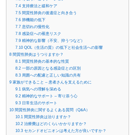
7.4
支持療法と緩和ケア
7.5
間質性肺炎の後遺症と向き合う
7.6
肺機能の低下
7.7
息切れの慢性化
7.8
感染症への罹患リスク
7.9
精神的な影響（不安、抑うつなど）
7.10
QOL（生活の質）の低下と社会生活への影響
8
間質性肺炎はうつりますか？
8.1
間質性肺炎の基本的な性質
8.2
一部の原因となる感染症との区別
8.3
周囲への配慮と正しい知識の共有
9
家族ができること – 患者さんを支えるために
9.1
病気への理解を深める
9.2
精神的なサポート – 寄り添う心
9.3
日常生活のサポート
10
間質性肺炎に関するよくある質問（Q&A）
10.1
間質性肺炎は治りますか？
10.2
治療費はどのくらいかかりますか？
10.3
セカンドオピニオンは考えた方が良いですか？