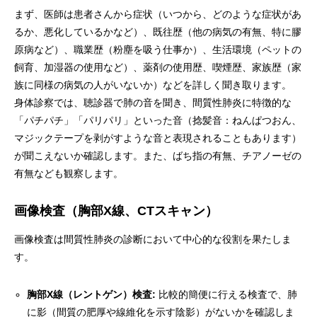
まず、医師は患者さんから症状（いつから、どのような症状があ
るか、悪化しているかなど）、既往歴（他の病気の有無、特に膠
原病など）、職業歴（粉塵を吸う仕事か）、生活環境（ペットの
飼育、加湿器の使用など）、薬剤の使用歴、喫煙歴、家族歴（家
族に同様の病気の人がいないか）などを詳しく聞き取ります。
身体診察では、聴診器で肺の音を聞き、間質性肺炎に特徴的な
「パチパチ」「パリパリ」といった音（捻髪音：ねんぱつおん、
マジックテープを剥がすような音と表現されることもあります）
が聞こえないか確認します。また、ばち指の有無、チアノーゼの
有無なども観察します。
画像検査（胸部X線、CTスキャン）
画像検査は間質性肺炎の診断において中心的な役割を果たしま
す。
胸部
X
線（レントゲン）検査
:
比較的簡便に行える検査で、肺
に影（間質の肥厚や線維化を示す陰影）がないかを確認しま