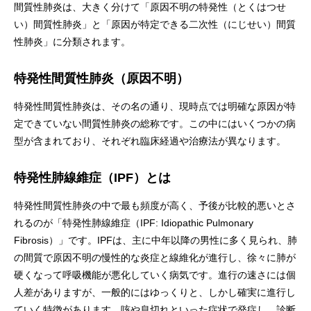
間質性肺炎は、大きく分けて「原因不明の特発性（とくはつせ
い）間質性肺炎」と「原因が特定できる二次性（にじせい）間質
性肺炎」に分類されます。
特発性間質性肺炎（原因不明）
特発性間質性肺炎は、その名の通り、現時点では明確な原因が特
定できていない間質性肺炎の総称です。この中にはいくつかの病
型が含まれており、それぞれ臨床経過や治療法が異なります。
特発性肺線維症（IPF）とは
特発性間質性肺炎の中で最も頻度が高く、予後が比較的悪いとさ
れるのが「特発性肺線維症（IPF: Idiopathic Pulmonary
Fibrosis）」です。IPFは、主に中年以降の男性に多く見られ、肺
の間質で原因不明の慢性的な炎症と線維化が進行し、徐々に肺が
硬くなって呼吸機能が悪化していく病気です。進行の速さには個
人差がありますが、一般的にはゆっくりと、しかし確実に進行し
ていく特徴があります。咳や息切れといった症状で発症し、診断