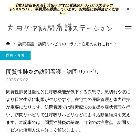
【求人情報をみる】
大田ケアでは看護師とリハビリスタッフ
（PT/OT/ST）、事務員を募集しています。お気軽にお問合せくださ
い。
訪問看護・訪問リハビリのコラム ~在宅のあれこれ~
医療・介
医療・介護
間質性肺炎の訪問看護・訪問リハビリ
2025.06.02
訪問看護
訪問リハ
間質性肺炎は慢性的に呼吸機能が低下する疾患で、息切れや咳に
より日常生活に制限が生じやすく、在宅での呼吸管理と体力維持
が重要になります。訪問看護では酸素療法の支援や症状管理を行
い、訪問リハビリでは呼吸リハビリなどにより活動量維持を支え
ます。本記事では、間質性肺炎の基礎、自宅での注意点、訪問サ
ービスの活用方法を詳しく解説します。