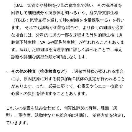
（BAL：気管支や肺胞を少量の食塩水で洗い、その洗浄液を
回収して細胞成分や病原体を調べる）や、経気管支肺生検
（TBLB：気管支壁を通して肺の組織を少量採取する）を行い
ます。 それでも診断が困難な場合や、より多くの組織が必要
な場合には、外科的に肺の一部を採取する外科的肺生検（胸
腔鏡下肺生検：VATSや開胸肺生検）が行われることもありま
す。採取した肺組織を病理学的に詳しく調べることで、確定
診断や詳細な病型分類が可能になります。
その他の検査（抗体検査など）
：過敏性肺炎が疑われる場合
には、原因抗原に対する特異的IgG抗体の測定が行われること
があります。また、必要に応じて、心電図や心エコー検査で
心臓への負担を評価することもあります。
これらの検査を組み合わせて、間質性肺炎の有無、種類（病
型）、重症度、活動性などを総合的に判断し、治療方針を決定し
ていきます。