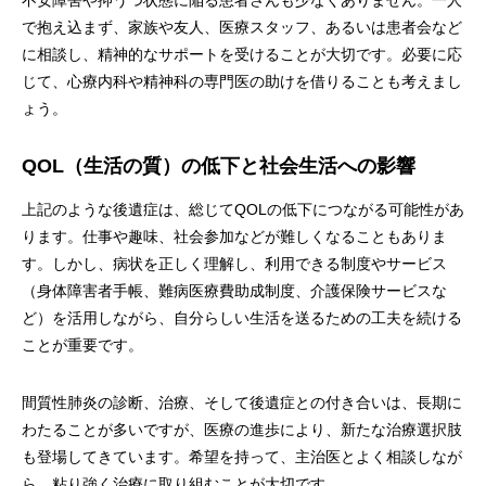
不安障害や抑うつ状態に陥る患者さんも少なくありません。一人
で抱え込まず、家族や友人、医療スタッフ、あるいは患者会など
に相談し、精神的なサポートを受けることが大切です。必要に応
じて、心療内科や精神科の専門医の助けを借りることも考えまし
ょう。
QOL（生活の質）の低下と社会生活への影響
上記のような後遺症は、総じてQOLの低下につながる可能性があ
ります。仕事や趣味、社会参加などが難しくなることもありま
す。しかし、病状を正しく理解し、利用できる制度やサービス
（身体障害者手帳、難病医療費助成制度、介護保険サービスな
ど）を活用しながら、自分らしい生活を送るための工夫を続ける
ことが重要です。
間質性肺炎の診断、治療、そして後遺症との付き合いは、長期に
わたることが多いですが、医療の進歩により、新たな治療選択肢
も登場してきています。希望を持って、主治医とよく相談しなが
ら、粘り強く治療に取り組むことが大切です。