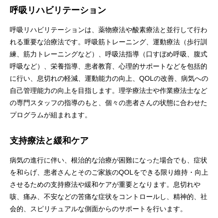
呼吸リハビリテーション
呼吸リハビリテーションは、薬物療法や酸素療法と並行して行わ
れる重要な治療法です。呼吸筋トレーニング、運動療法（歩行訓
練、筋力トレーニングなど）、呼吸法指導（口すぼめ呼吸、腹式
呼吸など）、栄養指導、患者教育、心理的サポートなどを包括的
に行い、息切れの軽減、運動能力の向上、QOLの改善、病気への
自己管理能力の向上を目指します。理学療法士や作業療法士など
の専門スタッフの指導のもと、個々の患者さんの状態に合わせた
プログラムが組まれます。
支持療法と緩和ケア
病気の進行に伴い、根治的な治療が困難になった場合でも、症状
を和らげ、患者さんとそのご家族のQOLをできる限り維持・向上
させるための支持療法や緩和ケアが重要となります。息切れや
咳、痛み、不安などの苦痛な症状をコントロールし、精神的、社
会的、スピリチュアルな側面からのサポートを行います。