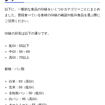
以下に、一般的な食品のGI値をいくつかカテゴリーごとにまとめ
ました。普段食べている食材のGI値の確認や低GI食品を選ぶ際に
ご活用ください。
GI値の目安は以下の通りです。
低GI：55以下
中GI：56～69
高GI：70以上
穀物・パン類
白米：83（高GI）
玄米：55（低GI）
全粒粉パン：50（低GI）
白パン：95（高GI）
オートミール：55（低GI）