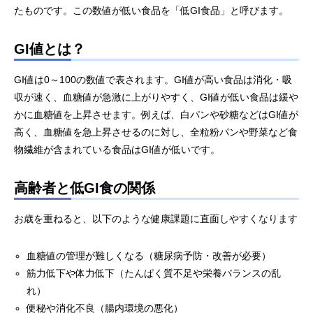
たものです。この数値が低い食品を「低GI食品」と呼びます。
GI値とは？
GI値は0～100の数値で表されます。GI値が高い食品は消化・吸
収が速く、血糖値が急激に上がりやすく、GI値が低い食品は緩や
かに血糖値を上昇させます。例えば、白パンや砂糖などはGI値が
高く、血糖値を急上昇させるのに対し、全粒粉パンや野菜など食
物繊維が含まれている食品はGI値が低いです。
高齢者と低GI食の関係
お歳を重ねると、以下のような健康課題に直面しやすくなります
血糖値の管理が難しくなる（糖尿病予防・改善が必要）
筋力低下や体力低下（たんぱく質不足や栄養バランスの乱
れ）
便秘や消化不良（腸内環境の悪化）