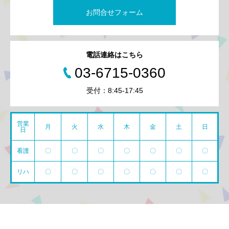
お問合せフォーム
電話連絡はこちら
03-6715-0360
受付：8:45-17:45
営業
月
火
水
木
金
土
日
日
看護
〇
〇
〇
〇
〇
〇
〇
リハ
〇
〇
〇
〇
〇
〇
〇