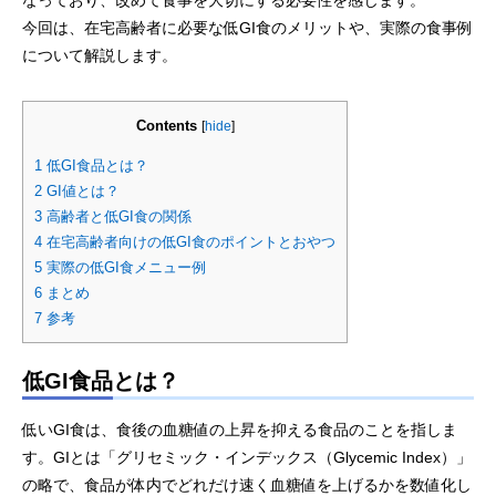
なっており、改めて食事を大切にする必要性を感じます。
今回は、在宅高齢者に必要な低GI食のメリットや、実際の食事例
について解説します。
Contents
[
hide
]
1
低GI食品とは？
2
GI値とは？
3
高齢者と低GI食の関係
4
在宅高齢者向けの低GI食のポイントとおやつ
5
実際の低GI食メニュー例
6
まとめ
7
参考
低GI食品とは？
低いGI食は、食後の血糖値の上昇を抑える食品のことを指しま
す。GIとは「グリセミック・インデックス（Glycemic Index）」
の略で、食品が体内でどれだけ速く血糖値を上げるかを数値化し