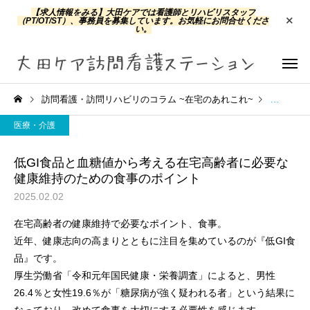
【求人情報をみる】
大田ケアでは看護師とリハビリスタッフ
（PT/OT/ST）、事務員を募集しています。お気軽にお問合せくださ
い。
訪問看護・訪問リハビリのコラム ~在宅のあれこれ~
医療・介
医療・介護
低GI食品と血糖値から考える在宅高齢者に必要な
健康維持のための食事のポイント
2025.02.02
訪問看護
訪問リハ
在宅高齢者の健康維持で必要なポイント、食事。
近年、健康志向の高まりとともに注目を集めているのが『低GI食
品』です。
厚生労働省「令和元年国民健康・栄養調査」によると、男性
26.4％と女性19.6％が「糖尿病が強く疑われる者」という結果に