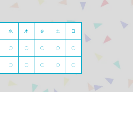
水
木
金
土
日
〇
〇
〇
〇
〇
〇
〇
〇
〇
〇