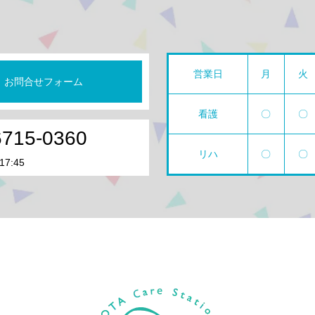
営業日
月
火
お問合せフォーム
看護
〇
〇
6715-0360
リハ
〇
〇
17:45