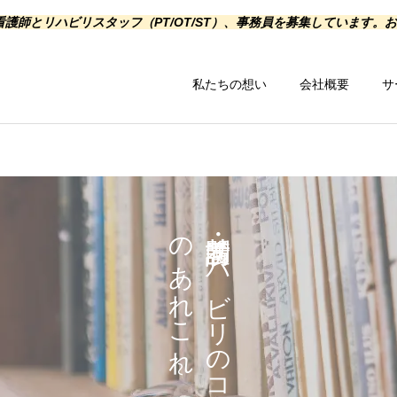
護師とリハビリスタッフ（PT/OT/ST）、事務員を募集しています。
私たちの想い
会社概要
サ
~
訪問看護・訪問リ
ハ
ビ
リ
の
コ
ラ
ム
~
在宅
の
あ
れ
こ
れ
訪問リハビリ
在宅関連サービ