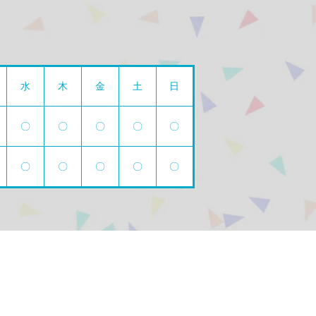
水
木
金
土
日
〇
〇
〇
〇
〇
〇
〇
〇
〇
〇