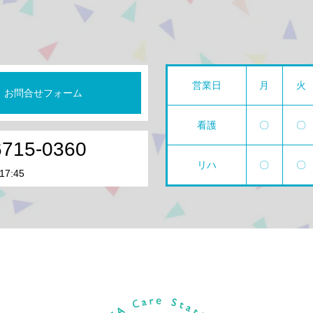
営業日
月
火
お問合せフォーム
看護
〇
〇
6715-0360
リハ
〇
〇
17:45